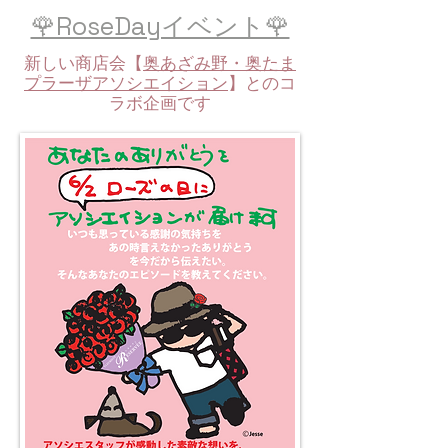
🌹RoseDayイベント🌹
新しい商店会【
奥あざみ野・奥たま
プラーザアソシエイション
】とのコ
ラボ企画です