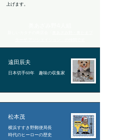
上げます。
奥あざみ野4人組
​新しいカタチの商店会「
奥あざみ野・奥たまプ
ラーザ アソシエイション」の仲間です
遠田辰夫
​日本切手60年 趣味の収集家
松本茂
横浜すすき野郵便局長
​時代のヒーローの歴史