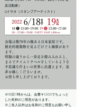
及活動家）
​□イサオ（スタンプアーティスト）
会場は築70年の趣ある日本家屋です。
歴史的建築物を見るだけでも価値があり
ます。
喧騒の通りから一歩足を踏み入れると、
まるでタイムトラベルをしているような
不思議な佇まいの世界に出遭えます。是
非お越しくださいませ。
お待ち申し上げております。
奥の切手展
※18日17時からは、会費￥1,000でちょっと
した乾杯のご用意があります。
※ご友人以外はお名刺のご用意もお願い申し