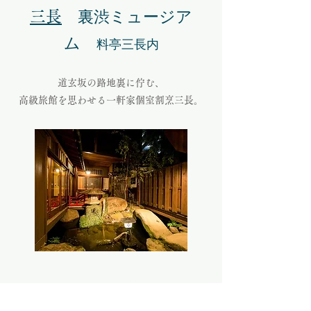
裏渋ミュージア
三長
ム
料亭三長内
道玄坂の路地裏に佇む、
高級旅館を思わせる一軒家個室割烹三長。
奥の切手展
住所 東京都渋谷区円山町6-1 1F