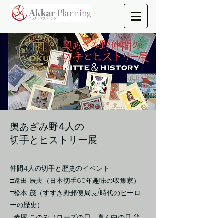
奥あざみ野4人の
​切手とヒストリー展
仲間4人の切手と歴史のイベント
□遠田 辰夫（日本切手60年趣味の収集家）
□松本 茂（すすき野郵便局長/時代のヒーロ
ーの歴史）
□赤塚 このみ（ローズの日、真ん中の日 普