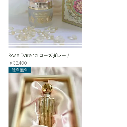
Rose Darena ローズダレーナ
価格
￥32,400
送料無料