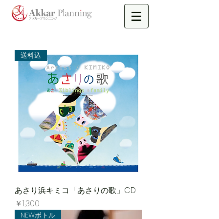
送料込
あさり浜キミコ「あさりの歌」CD
価格
￥1,300
NEWボトル