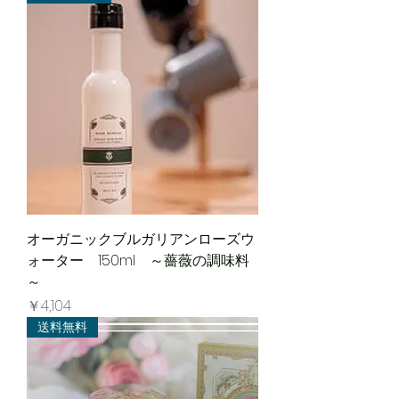
オーガニックブルガリアンローズウ
ォーター 150ml ～薔薇の調味料
～
価格
￥4,104
送料無料