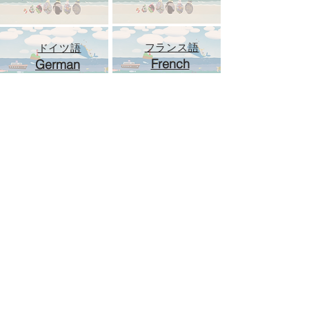
フランス語
ドイツ語
French
German
​イタリア語
アラビア語
Italian
Arabic
スペイン語
韓国語
Spanish
Korean
日本語
英語・ローマ字
Japanese
English