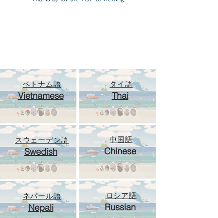
ベトナム語
タイ語
Vietnamese
Thai
中国語
スウェーデン語
Chinese
Swedish
ロシア語
ネパール語
Russian
Nepali