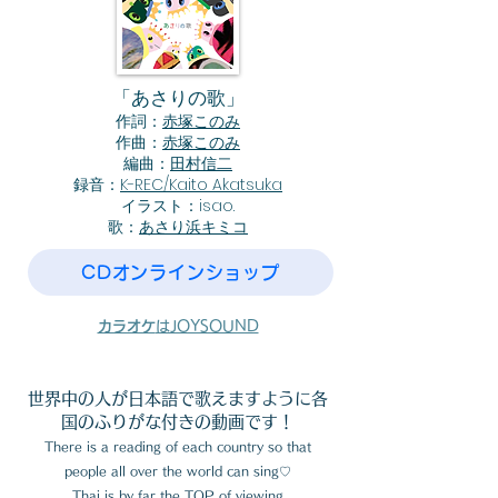
「あさりの歌」
作詞：
赤塚このみ
作曲：
赤塚このみ
編曲：
田村信二
録音：
K-REC/Kaito Akatsuka
イラスト：isao.
歌：
あさり浜キミコ
CDオンラインショップ
カラオケ
はJOYSOUND
世界中の人が日本語で歌えますように各
国のふりがな付きの動画です！
There is a reading of each country so that
people all over the world can s
ing♡
​Thai is by far the TOP of viewing